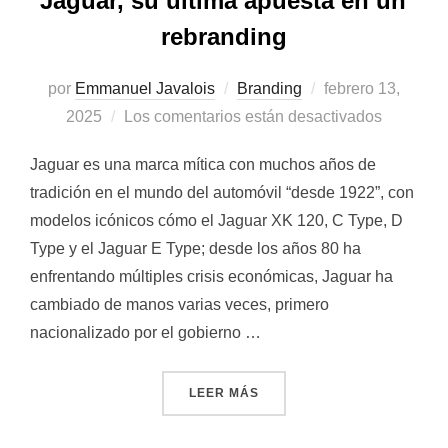
Jaguar, su última apuesta en un
rebranding
Publicado
por
Emmanuel Javalois
Branding
febrero 13,
el
2025
Los comentarios están desactivados
Jaguar es una marca mítica con muchos años de
tradición en el mundo del automóvil “desde 1922”, con
modelos icónicos cómo el Jaguar XK 120, C Type, D
Type y el Jaguar E Type; desde los años 80 ha
enfrentando múltiples crisis económicas, Jaguar ha
cambiado de manos varias veces, primero
nacionalizado por el gobierno …
«JAGUAR, SU ÚLTIMA APU
LEER MÁS