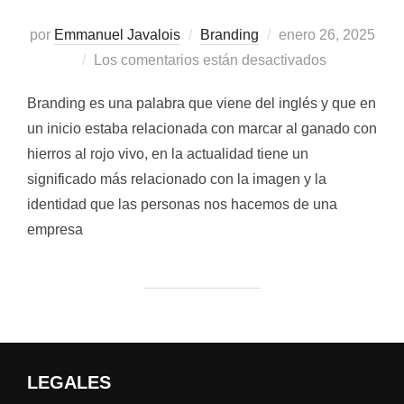
Publicado
por
Emmanuel Javalois
Branding
enero 26, 2025
el
Los comentarios están desactivados
Branding es una palabra que viene del inglés y que en
un inicio estaba relacionada con marcar al ganado con
hierros al rojo vivo, en la actualidad tiene un
significado más relacionado con la imagen y la
identidad que las personas nos hacemos de una
empresa
LEGALES