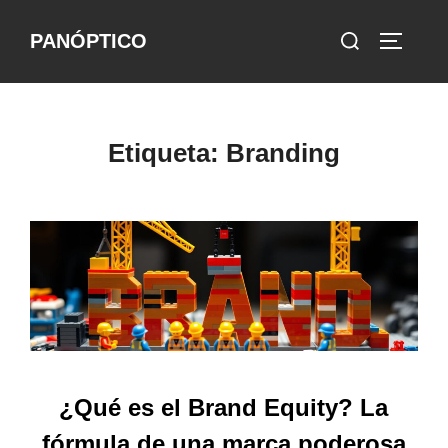
Saltar
Buscar:
PANÓPTICO
al
ALTERN
contenido
Etiqueta:
Branding
¿Qué es el Brand Equity? La
fórmula de una marca poderosa