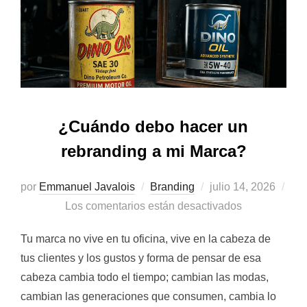
¿Cuándo debo hacer un
rebranding a mi Marca?
Publicado
por
Emmanuel Javalois
Branding
julio 14, 2026
el
Los comentarios están desactivados
Tu marca no vive en tu oficina, vive en la cabeza de
tus clientes y los gustos y forma de pensar de esa
cabeza cambia todo el tiempo; cambian las modas,
cambian las generaciones que consumen, cambia lo