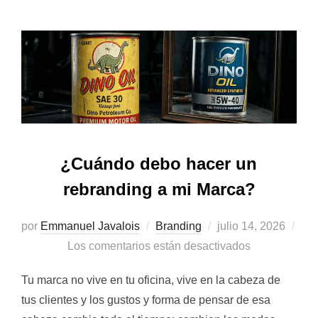
¿Cuándo debo hacer un
rebranding a mi Marca?
Publicado
por
Emmanuel Javalois
Branding
julio 14, 2026
el
Los comentarios están desactivados
Tu marca no vive en tu oficina, vive en la cabeza de
tus clientes y los gustos y forma de pensar de esa