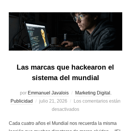
Las marcas que hackearon el
sistema del mundial
por
Emmanuel Javalois
Marketing Digital
,
Publicado
Publicidad
julio 21, 2026
Los comentarios están
el
desactivados
Cada cuatro años el Mundial nos recuerda la misma