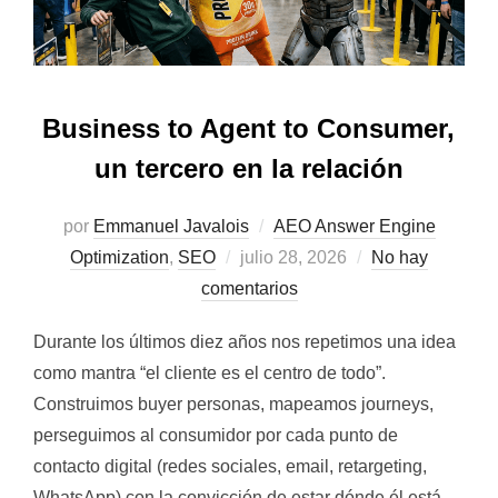
Business to Agent to Consumer,
un tercero en la relación
por
Emmanuel Javalois
AEO Answer Engine
Publicado
Optimization
,
SEO
julio 28, 2026
No hay
el
comentarios
Durante los últimos diez años nos repetimos una idea
como mantra “el cliente es el centro de todo”.
Construimos buyer personas, mapeamos journeys,
perseguimos al consumidor por cada punto de
contacto digital (redes sociales, email, retargeting,
WhatsApp) con la convicción de estar dónde él está.