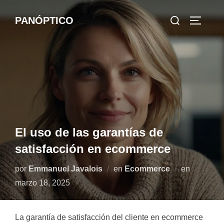
Saltar
Buscar:
PANÓPTICO
al
ALTERN
contenido
El uso de las garantías de
satisfacción en ecommerce
Publicad
por
Emmanuel Javalois
en
Ecommerce
en
el
marzo 18, 2025
La garantía de satisfacción del cliente en ecommerce